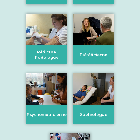
Pédicure
Diététicienne
Podologue
Psychomotricienne
Sophrologue